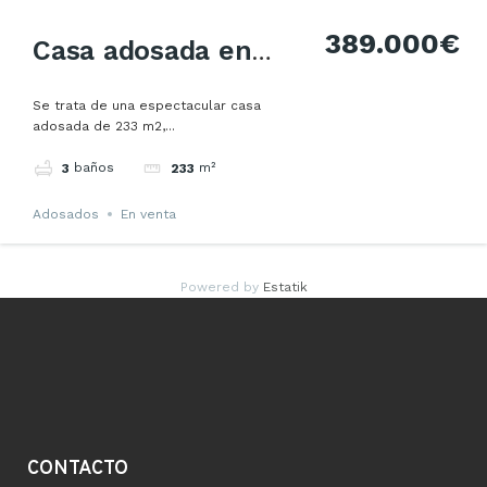
389.000€
Casa adosada en
Se trata de una espectacular casa
Castellar del Vallès
adosada de 233 m2,...
baños
m²
3
233
Adosados
En venta
Powered by
Estatik
CONTACTO