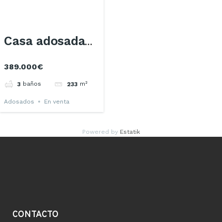
Casa adosada
389.000€
en Castellar del
baños
m²
3
233
Vallès
Adosados
En venta
Powered by
Estatik
CONTACTO