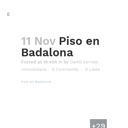
11 Nov
Piso en
Badalona
Posted at 16:40h
in
by
Damil Serveis
Immobiliaris
0 Comments
0
Likes
Piso en Badalona
+29