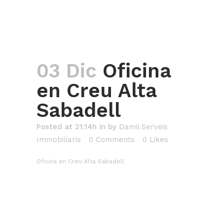
03 Dic
Oficina
en Creu Alta
Sabadell
Posted at 21:14h
in
by
Damil Serveis
Immobiliaris
0 Comments
0
Likes
Oficina en Creu Alta Sabadell