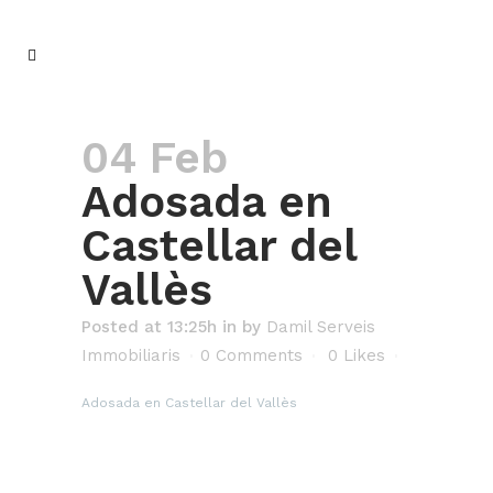
04 Feb
Adosada en
Castellar del
Vallès
Posted at 13:25h
in
by
Damil Serveis
Immobiliaris
0 Comments
0
Likes
Adosada en Castellar del Vallès