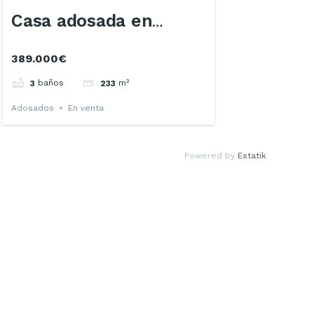
Casa adosada en
389.000€
Castellar del Vallès
baños
m²
3
233
Adosados
En venta
Powered by
Estatik