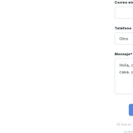
Correo el
Teléfono
Mensaje*
Al hacer
acept